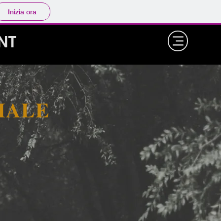
Inizia ora
ENT
IALE