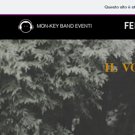
Questo sito è s
FE
MON-KEY BAND EVENTI
IL 