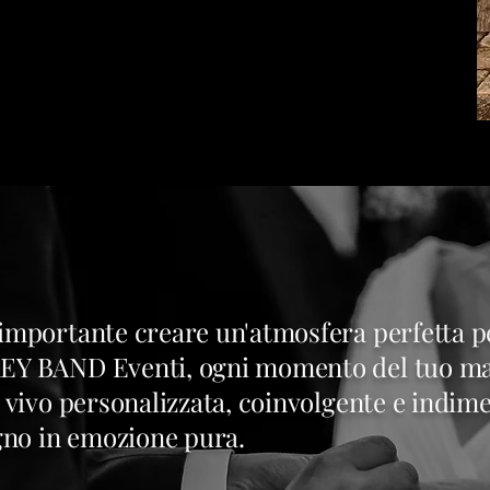
mportante creare un'atmosfera perfetta pe
EY BAND Eventi, ogni momento del tuo ma
 vivo personalizzata, coinvolgente e indime
gno in emozione pura.