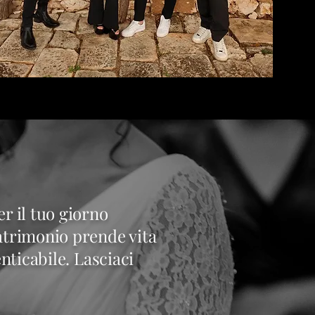
r il tuo giorno
trimonio prende vita
nticabile. Lasciaci